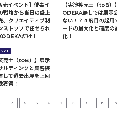
C販売イベント】催事イ
【実演笑売士（toB）
の戦略から当日の盛上
ODEKA無しでは展示
売、クリエイティブ制
ない！？４度目の起用
ンストップで任せられ
ードの最大化と確度の
KODEKAだけ！
化！
ベント
笑売士（toB）】展示
サルティングと集客装
置して過去出展を上回
数獲得！
2
3
4
5
6
7
8
9
...
19
N