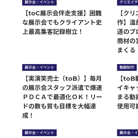
展示会・イベント
クリエイテ
【toC展示会伴走支援】困難
【クリ
な展示会でもクライアント史
作】温
上最高集客記録樹立！
道のプ
商材の
まくる
展示会・イベント
動画制作
【実演笑売士（toB）】毎月
【to
の展示会スタッフ派遣で爆速
イキャ
ＰＤＣＡで最適化ＯＫ！リー
まる動
ドの数も質も目標を大幅達
使用可
成！
展示会・イベント
展示会・イ