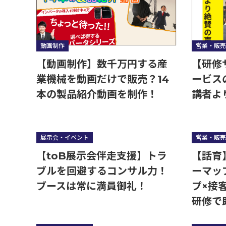
営業・販売
動画制作
【研修
【動画制作】数千万円する産
ービス
業機械を動画だけで販売？14
講者よ
本の製品紹介動画を制作！
展示会・イベント
営業・販売
【toB展示会伴走支援】トラ
【話育
ブルを回避するコンサル力！
ーマッ
ブースは常に満員御礼！
プ×
研修て