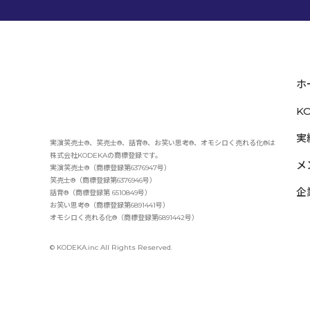
ホ
K
実
実演笑売士®、笑売士®、話育®、お笑い思考®、オモシロく売れる化®は
株式会社KODEKAの商標登録です。
メ
実演笑売士®（商標登録第6376947号）
笑売士®（商標登録第6376946号）
企
話育®（商標登録第 6510849号）
お笑い思考®（商標登録第6891441号）
オモシロく売れる化®（商標登録第6891442号）
© KODEKA.inc All Rights Reserved.