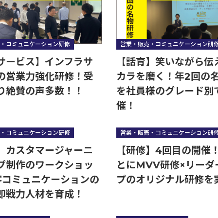
・コミュニケーション研修
営業・販売・コミュニケーション研
サービス】インフラサ
【話育】笑いながら伝
の営業力強化研修！受
カラを磨く！年2回の
り絶賛の声多数！！
を社員様のグレード別
催！
・コミュニケーション研修
営業・販売・コミュニケーション研
】カスタマージャーニ
【研修】4回目の開催
プ制作のワークショッ
とにMVV研修×リーダ
接客コミュニケーションの
プのオリジナル研修を
゙即戦力人材を育成！