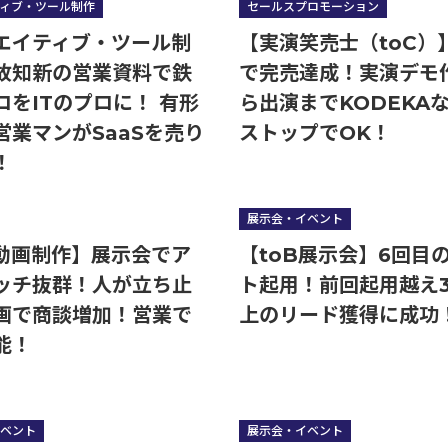
ィブ・ツール制作
セールスプロモーション
エイティブ・ツール制
【実演笑売士（toC）
故知新の営業資料で鉄
で完売達成！実演デモ
ロをITのプロに！ 有形
ら出演までKODEKA
営業マンがSaaSを売り
ストップでOK！
！
展示会・イベント
B動画制作】展示会でア
【toB展示会】6回目
ッチ抜群！人が立ち止
ト起用！前回起用越え3
画で商談増加！営業で
上のリード獲得に成功
能！
ベント
展示会・イベント