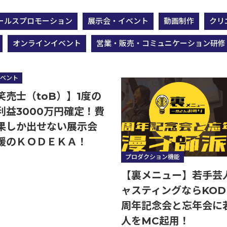
ールスプロモーション
展示会・イベント
動画制作
クリ
オンラインイベント
営業・販売・コミュニケーション研修
実演笑売士・タレント
ベント
笑売士（toB）】1度の
利益3000万円確定！費
果しか出せない展示会
援のＫＯＤＥＫＡ！
プロダクション機能
【裏メニュー】若手芸
ャスティングならKOD
周年記念会と忘年会に
人をMC起用！