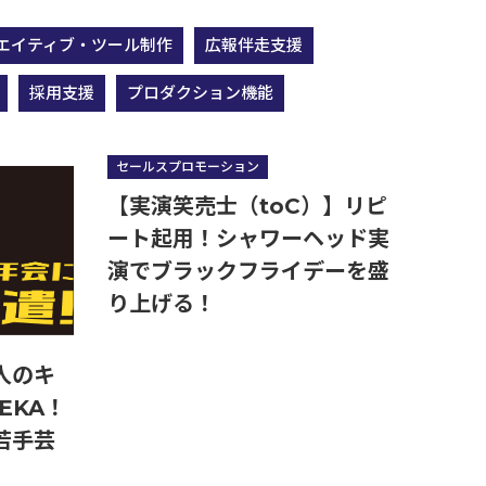
エイティブ・ツール制作
広報伴走支援
採用支援
プロダクション機能
営業・販売・マーケコミュニケーション研修
セールスプロモーション
【実演笑売士（toC）】リピ
ート起用！シャワーヘッド実
演でブラックフライデーを盛
り上げる！
人のキ
EKA！
若手芸