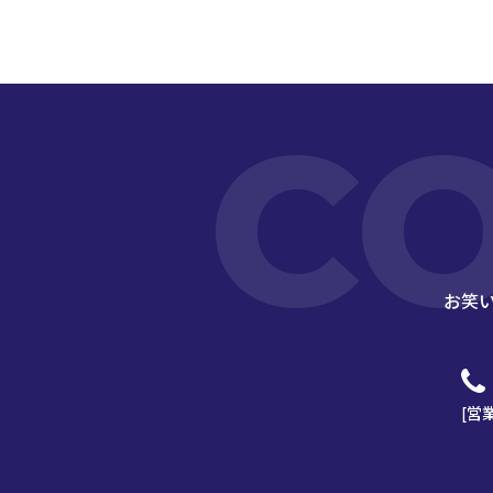
C
お笑
[営