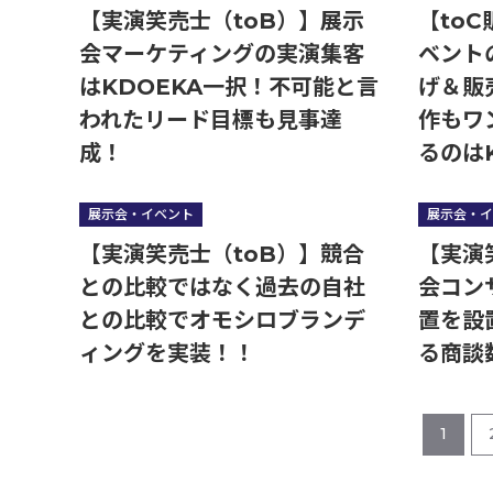
【実演笑売士（toB）】展示
【to
会マーケティングの実演集客
ベント
はKDOEKA一択！不可能と言
げ＆販
われたリード目標も見事達
作もワ
成！
るのは
展示会・イベント
展示会・イ
【実演笑売士（toB）】競合
【実演
との比較ではなく過去の自社
会コン
との比較でオモシロブランデ
置を設
ィングを実装！！
る商談
1