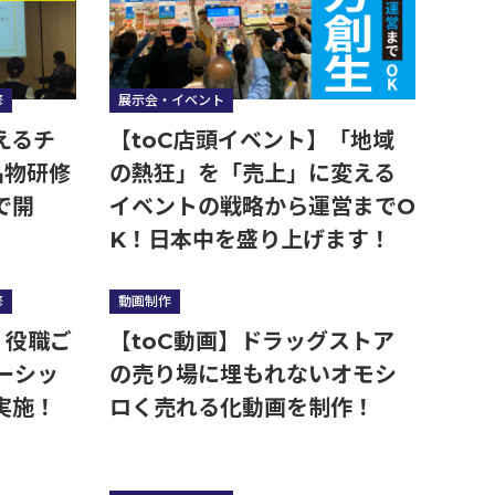
修
展示会・イベント
えるチ
【toC店頭イベント】「地域
名物研修
の熱狂」を「売上」に変える
で開
イベントの戦略から運営までO
K！日本中を盛り上げます！
修
動画制作
！役職ご
【toC動画】ドラッグストア
ーシッ
の売り場に埋もれないオモシ
実施！
ロく売れる化動画を制作！