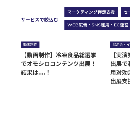
コミュニケーション実施領域
マーケティング伴走支援
セ
サービスで絞込む
実績紹介
WEB広告・SNS運用・EC運営
WEB広告・SNS運用・EC運営
動画制作
展示会・イ
【動画制作】冷凍食品総選挙
【実演
でオモシロコンテンツ出展！
出展で
結果は....！
用対効
出展支