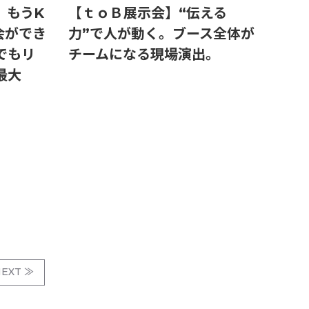
】もうK
【ｔｏＢ展示会】“伝える
会ができ
力”で人が動く。ブース全体が
でもリ
チームになる現場演出。
最大
EXT ≫