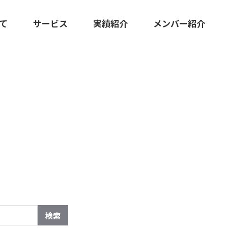
いて
サービス
実績紹介
メンバー紹介
KS
広報マーケティング伴走支援
クリエイティブ・ツール制作