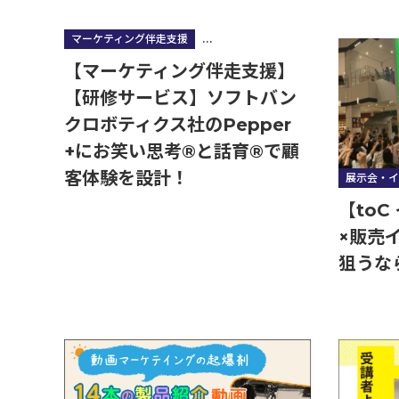
マーケティング伴走支援
営業・販売・コミュニケーション研修
【マーケティング伴走支援】
【研修サービス】ソフトバン
クロボティクス社のPepper
+にお笑い思考®と話育®で顧
客体験を設計！
展示会・イ
【toC
×販売
狙うな