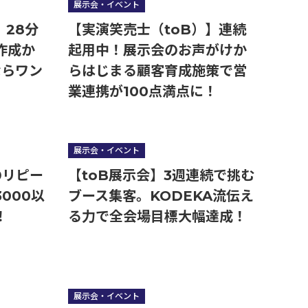
展示会・イベント
】28分
【実演笑売士（toB）】連続
作成か
起用中！展示会のお声がけか
ならワン
らはじまる顧客育成施策で営
業連携が100点満点に！
展示会・イベント
のリピー
【toB展示会】3週連続で挑む
000以
ブース集客。KODEKA流伝え
！
る力で全会場目標大幅達成！
展示会・イベント