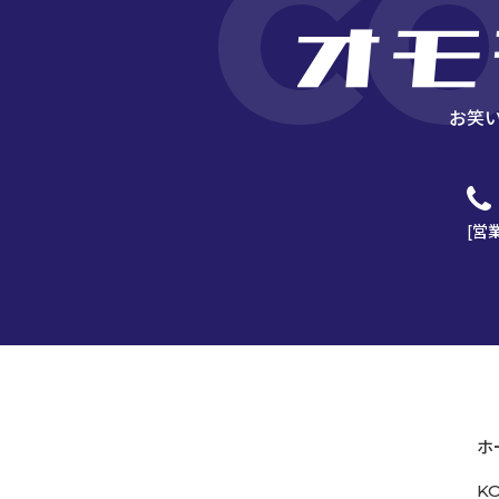
C
お笑
[営
ホ
K