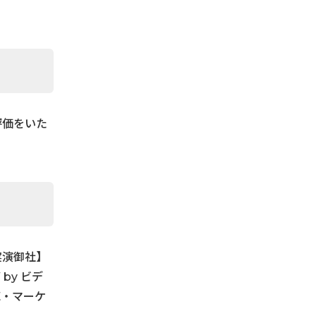
評価をいた
実演御社】
by ビデ
売・マーケ