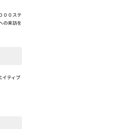
０００ステ
への来訪を
エイティブ