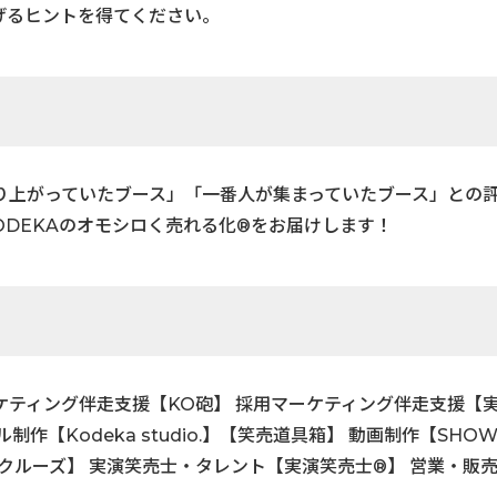
げるヒントを得てください。
り上がっていたブース」「一番人が集まっていたブース」との
ODEKAのオモシロく売れる化®をお届けします！
ケティング伴走支援【KO砲】 採用マーケティング伴走支援【
Kodeka studio.】【笑売道具箱】 動画制作【SHOW 
売クルーズ】 実演笑売士・タレント【実演笑売士®】 営業・販