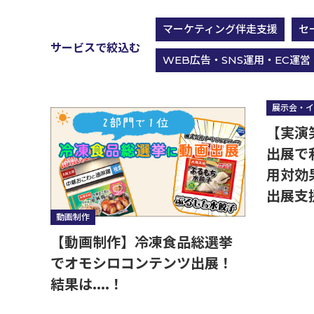
コミュニケーション実施領域
マーケティング伴走支援
セ
サービスで絞込む
実績紹介
WEB広告・SNS運用・EC運営
WEB広告・SNS運用・EC運営
展示会・イ
【実演
出展で
用対効
出展支
動画制作
【動画制作】冷凍食品総選挙
でオモシロコンテンツ出展！
結果は....！