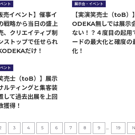
ベント
展示会・イベント
C販売イベント】催事イ
【実演笑売士（toB）
の戦略から当日の盛上
ODEKA無しでは展示
売、クリエイティブ制
ない！？４度目の起用
ンストップで任せられ
ードの最大化と確度の
KODEKAだけ！
化！
ベント
笑売士（toB）】展示
サルティングと集客装
置して過去出展を上回
数獲得！
2
3
4
5
6
7
8
9
...
19
N