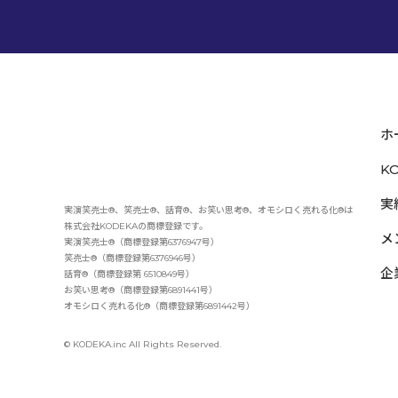
ホ
K
実
実演笑売士®、笑売士®、話育®、お笑い思考®、オモシロく売れる化®は
株式会社KODEKAの商標登録です。
メ
実演笑売士®（商標登録第6376947号）
笑売士®（商標登録第6376946号）
企
話育®（商標登録第 6510849号）
お笑い思考®（商標登録第6891441号）
オモシロく売れる化®（商標登録第6891442号）
© KODEKA.inc All Rights Reserved.