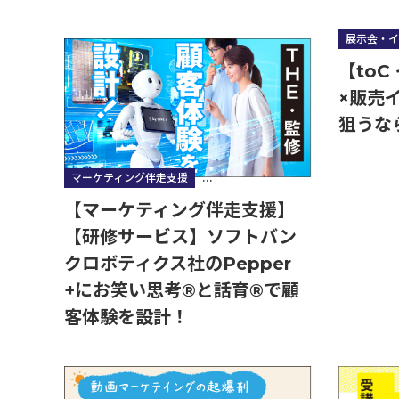
展示会・イ
【toC
×販売
狙うな
マーケティング伴走支援
営業・販売・コミュニケーション研修
【マーケティング伴走支援】
【研修サービス】ソフトバン
クロボティクス社のPepper
+にお笑い思考®と話育®で顧
客体験を設計！