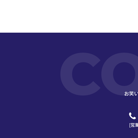
C
お笑
[営