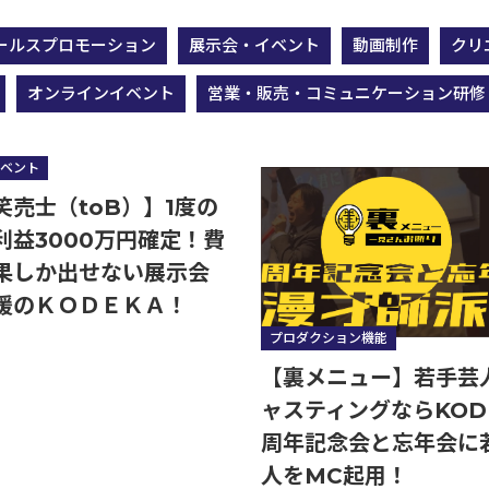
ールスプロモーション
展示会・イベント
動画制作
クリ
オンラインイベント
営業・販売・コミュニケーション研修
実演笑売士・タレント
ベント
笑売士（toB）】1度の
利益3000万円確定！費
果しか出せない展示会
援のＫＯＤＥＫＡ！
プロダクション機能
【裏メニュー】若手芸
ャスティングならKOD
周年記念会と忘年会に
人をMC起用！