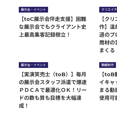
展示会・イベント
クリエイテ
【toC展示会伴走支援】困難
【クリ
な展示会でもクライアント史
作】温
上最高集客記録樹立！
道のプ
商材の
まくる
展示会・イベント
動画制作
【実演笑売士（toB）】毎月
【to
の展示会スタッフ派遣で爆速
イキャ
ＰＤＣＡで最適化ＯＫ！リー
まる動
ドの数も質も目標を大幅達
使用可
成！