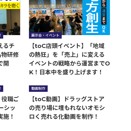
修
展示会・イベント
えるチ
【toC店頭イベント】「地域
名物研修
の熱狂」を「売上」に変える
で開
イベントの戦略から運営までO
K！日本中を盛り上げます！
修
動画制作
！役職ご
【toC動画】ドラッグストア
ーシッ
の売り場に埋もれないオモシ
実施！
ロく売れる化動画を制作！