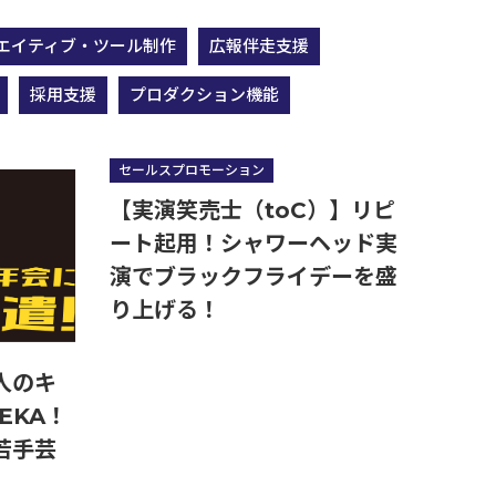
エイティブ・ツール制作
広報伴走支援
採用支援
プロダクション機能
営業・販売・マーケコミュニケーション研修
セールスプロモーション
【実演笑売士（toC）】リピ
ート起用！シャワーヘッド実
演でブラックフライデーを盛
り上げる！
人のキ
EKA！
若手芸