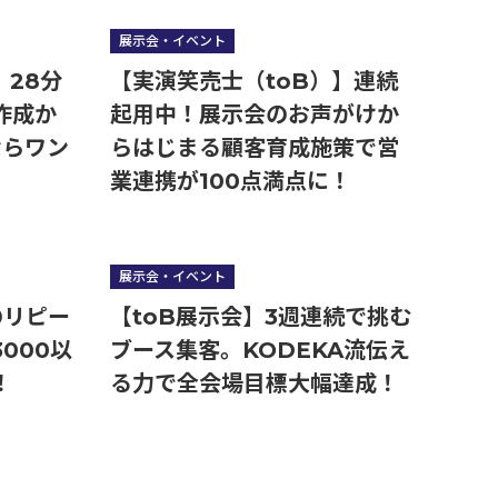
展示会・イベント
】28分
【実演笑売士（toB）】連続
作成か
起用中！展示会のお声がけか
ならワン
らはじまる顧客育成施策で営
業連携が100点満点に！
展示会・イベント
のリピー
【toB展示会】3週連続で挑む
000以
ブース集客。KODEKA流伝え
！
る力で全会場目標大幅達成！