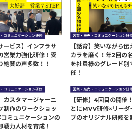
・コミュニケーション研修
営業・販売・コミュニケーション研
サービス】インフラサ
【話育】笑いながら伝
の営業力強化研修！受
カラを磨く！年2回の
り絶賛の声多数！！
を社員様のグレード別
催！
・コミュニケーション研修
営業・販売・コミュニケーション研
】カスタマージャーニ
【研修】4回目の開催
プ制作のワークショッ
とにMVV研修×リーダ
接客コミュニケーションの
プのオリジナル研修を
゙即戦力人材を育成！