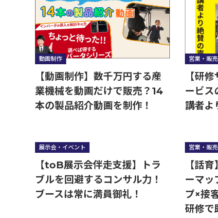
営業・販売
動画制作
【研修
【動画制作】数千万円する産
ービス
業機械を動画だけで販売？14
講者よ
本の製品紹介動画を制作！
展示会・イベント
営業・販売
【toB展示会伴走支援】トラ
【話育
ブルを回避するコンサル力！
ーマッ
ブースは常に満員御礼！
プ×
研修て