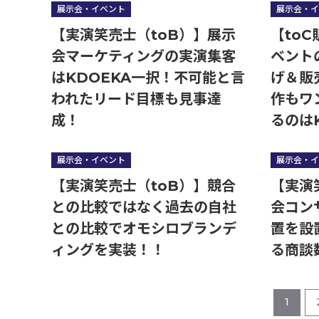
展示会・イベント
展示会・イ
【実演笑売士（toB）】展示
【to
会マーケティングの実演集客
ベント
はKDOEKA一択！不可能と言
げ＆販
われたリード目標も見事達
作もワ
成！
るのは
展示会・イベント
展示会・イ
【実演笑売士（toB）】競合
【実演
との比較ではなく過去の自社
会コン
との比較でオモシロブランデ
置を設
ィングを実装！！
る商談
1