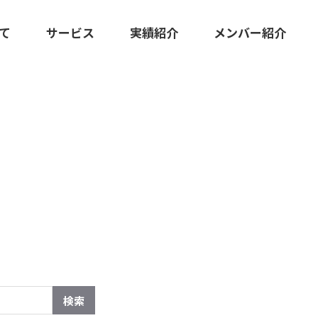
いて
サービス
実績紹介
メンバー紹介
KS
広報マーケティング伴走支援
クリエイティブ・ツール制作