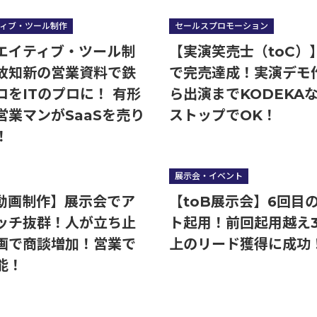
ィブ・ツール制作
セールスプロモーション
エイティブ・ツール制
【実演笑売士（toC）
故知新の営業資料で鉄
で完売達成！実演デモ
ロをITのプロに！ 有形
ら出演までKODEKA
営業マンがSaaSを売り
ストップでOK！
！
展示会・イベント
B動画制作】展示会でア
【toB展示会】6回目
ッチ抜群！人が立ち止
ト起用！前回起用越え3
画で商談増加！営業で
上のリード獲得に成功
能！