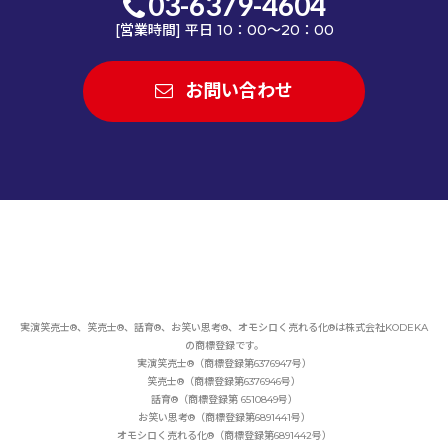
03-6379-4604
[営業時間] 平日 10：00～20：00
お問い合わせ
実演笑売士®、笑売士®、話育®、お笑い思考®、オモシロく売れる化®は
株式会社KODEKA
の商標登録です。
実演笑売士®（商標登録第6376947号）
笑売士®（商標登録第6376946号）
話育®（商標登録第 6510849号）
お笑い思考®（商標登録第6891441号）
オモシロく売れる化®（商標登録第6891442号）