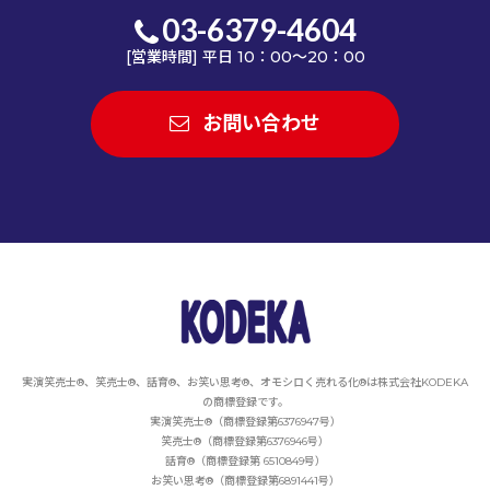
03-6379-4604
[営業時間] 平日 10：00～20：00
お問い合わせ
実演笑売士®、笑売士®、話育®、お笑い思考®、オモシロく売れる化®は
株式会社KODEKA
の商標登録です。
実演笑売士®（商標登録第6376947号）
笑売士®（商標登録第6376946号）
話育®（商標登録第 6510849号）
お笑い思考®（商標登録第6891441号）