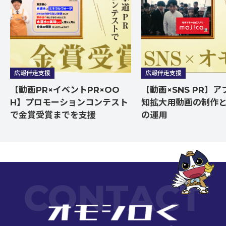
広報伴走支援
広報伴走支援
【動画PR×イベントPR×OO
【動画×SNS PR】
H】プロモーションコンテスト
知拡大用動画の制作と
で金賞受賞までを支援
の運用
CONTACT