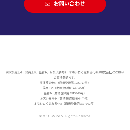
お問い合わせ
実演笑売士®、笑売士®、話育®、お笑い思考®、オモシロく売れる化®は
株式会社KODEKA
の商標登録です。
実演笑売士®（商標登録第6376947号）
笑売士®（商標登録第6376946号）
話育®（商標登録第 6510849号）
お笑い思考®（商標登録第6891441号）
オモシロく売れる化®（商標登録第6891442号）
© KODEKA.inc All Rights Reserved.