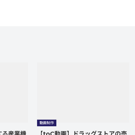
動画制作
動画
業機
【toC動画】ドラッグストアの売
【t