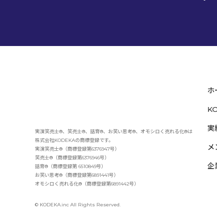
ホ
K
実
実演笑売士®、笑売士®、話育®、お笑い思考®、オモシロく売れる化®は
株式会社KODEKAの商標登録です。
メ
実演笑売士®（商標登録第6376947号）
笑売士®（商標登録第6376946号）
企
話育®（商標登録第 6510849号）
お笑い思考®（商標登録第6891441号）
オモシロく売れる化®（商標登録第6891442号）
© KODEKA.inc All Rights Reserved.