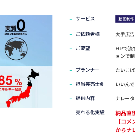
サービス
動画制作
ご依頼者様
大手広告
実演笑売士・タレント
ご要望
HPで流
ョンで制
プランナー
たいこば
担当笑売士®
いいんで
提供内容
ナレータ
売れる化実績
納品直
【コメ
からナ