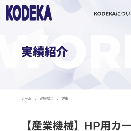
KODEKAにつ
WOR
ブランディング・戦略策定領域
実績紹介
マーケティング伴走支援
コミュニケーション制作領域
ホーム
実績紹介
詳細
イベント制作・運営
【産業機械】HP用カ