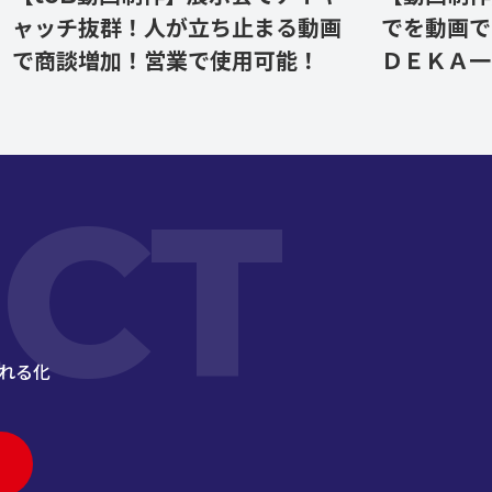
チ抜群！人が立ち止まる動画
でを動画でツー
談増加！営業で使用可能！
ＤＥＫＡ一択
CT
れる化