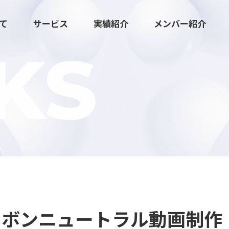
いて
サービス
実績紹介
メンバー紹介
KS
広報マーケティング伴走支援
クリエイティブ・ツール制作
ーボンニュートラル動画制作