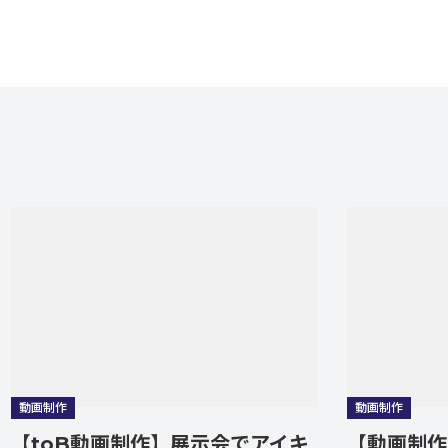
制作
動画制作
oB動画制作】展示会でアイキ
【動画制作】興