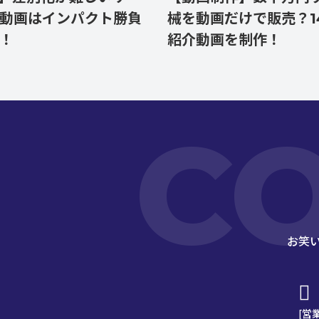
はインパクト勝負
械を動画だけで販売？14本
紹介動画を制作！
C
お笑
[営