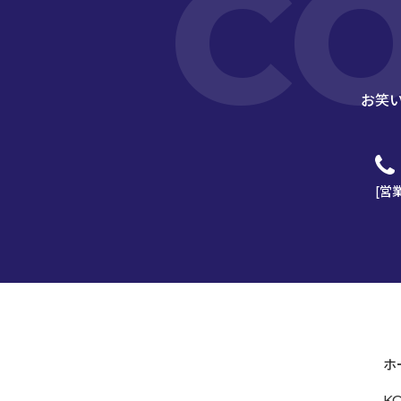
C
お笑
[営
ホ
K