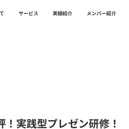
いて
サービス
実績紹介
メンバー紹介
KS
広報マーケティング伴走支援
クリエイティブ・ツール制作
評！実践型プレゼン研修！