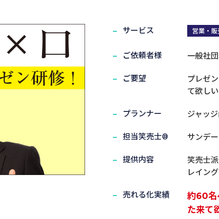
サービス
営業・販
ご依頼者様
一般社団
実演笑売士・タレント
ご要望
プレゼン
て欲しい
プランナー
ジャッジ
担当笑売士®
サンデー
提供内容
笑売士派
レイング
売れる化実績
約60
た来て