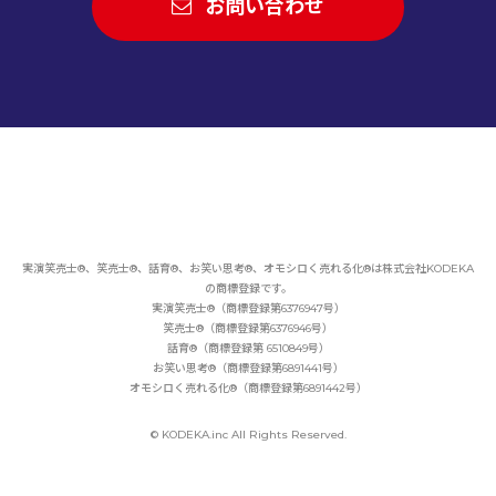
お問い合わせ
実演笑売士®、笑売士®、話育®、お笑い思考®、オモシロく売れる化®は
株式会社KODEKA
の商標登録です。
実演笑売士®（商標登録第6376947号）
笑売士®（商標登録第6376946号）
話育®（商標登録第 6510849号）
お笑い思考®（商標登録第6891441号）
オモシロく売れる化®（商標登録第6891442号）
© KODEKA.inc All Rights Reserved.