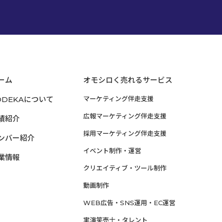
ーム
オモシロく売れるサービス
ODEKAについて
マーケティング伴走支援
広報マーケティング伴走支援
績紹介
採用マーケティング伴走支援
ンバー紹介
イベント制作・運営
業情報
クリエイティブ・ツール制作
動画制作
WEB広告・SNS運用・EC運営
実演笑売士・タレント