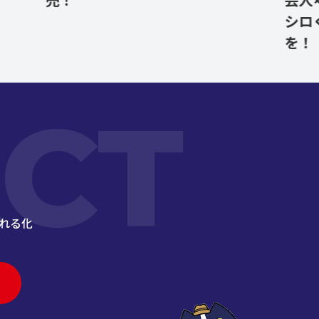
売！
芸人×実演販
シロく売れる
を！
CT
れる化