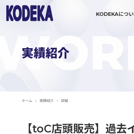
KODEKAにつ
WOR
ブランディング・戦略策定領域
実績紹介
マーケティング伴走支援
コミュニケーション制作領域
ホーム
実績紹介
詳細
イベント制作・運営
【toC店頭販売】過