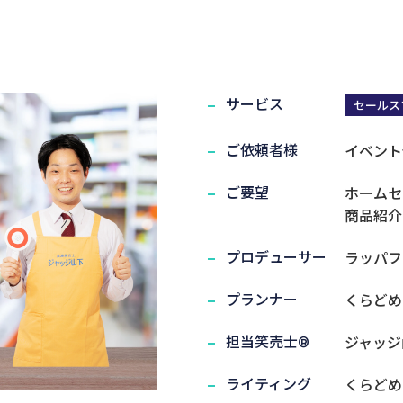
！｜実績紹介
サービス
セールス
実演笑売士・タレント
ご依頼者様
イベント
ご要望
ホームセ
商品紹介
プロデューサー
ラッパフ
プランナー
くらどめ
担当笑売士®
ジャッジ
ライティング
くらどめ