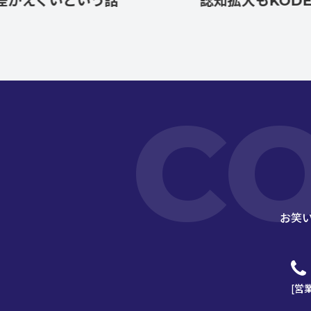
ぐいという話
認知拡大もKODEKAに
C
お笑
[営