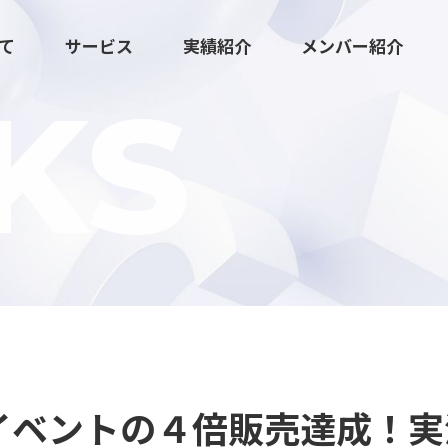
いて
サービス
実績紹介
メンバー紹介
KS
広報マーケティング伴走支援
クリエイティブ・ツール制作
去イベントの４倍販売達成！