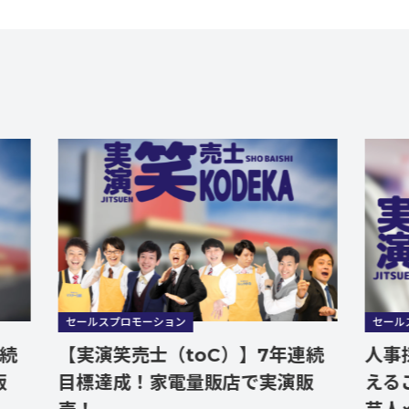
セールスプロモーション
セールスプロモーシ
【実演笑売士（toC）】7年連続
人事採用関
目標達成！家電量販店で実演販
えることもお