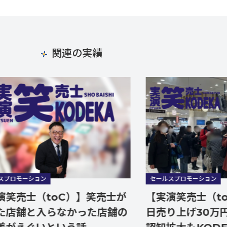
関連の実績
ョン
セールスプロモーション
（toC）】笑売士が
【実演笑売士（toC）】
と入らなかった店舗の
日売り上げ30万円！地元