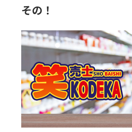
コミュニケーション実施領域
その！
【toC店頭販売】過去イベントの４倍販売達成！実演が難しい商品も何のその
WEB広告・SNS運用・EC運営