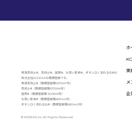
ホ
K
実
実演笑売士®、笑売士®、話育®、お笑い思考®、オモシロく売れる化®は
株式会社KODEKAの商標登録です。
メ
実演笑売士®（商標登録第6376947号）
笑売士®（商標登録第6376946号）
企
話育®（商標登録第 6510849号）
お笑い思考®（商標登録第6891441号）
オモシロく売れる化®（商標登録第6891442号）
© KODEKA.inc All Rights Reserved.