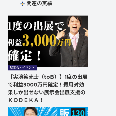
関連の実績
展示会・イベント
【実演笑売士（toB）】1度の出展
で利益3000万円確定！費用対効
果しか出せない展示会出展支援の
ＫＯＤＥＫＡ！