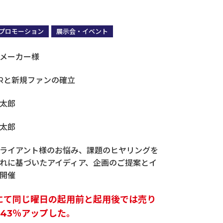
プロモーション
展示会・イベント
メーカー様
営業・販売・マーケコミュニケーション研修
Rと新規ファンの確立
太郎
太郎
ライアント様のお悩み、課題のヒヤリングを
れに基づいたアイディア、企画のご提案とイ
開催
にて同じ曜日の起用前と起用後では売り
343％アップした。