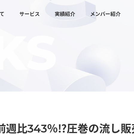
いて
サービス
実績紹介
メンバー紹介
KS
広報マーケティング伴走支援
クリエイティブ・ツール制作
週比343％⁉圧巻の流し販