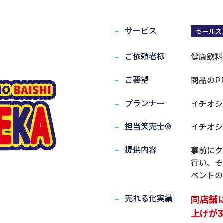
サービス
セールス
ご依頼者様
健康飲料
実演笑売士・タレント
ご要望
商品のP
プランナー
イチオシ
担当笑売士®
イチオシ
提供内容
事前にク
行い、そ
ベントの
売れる化実績
同店舗
上げが