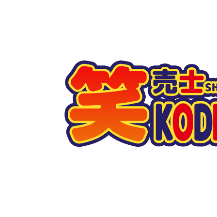
コミュニケーション実施領域
【店頭イベント】売上前週比343％⁉圧巻の流し販売！｜実績紹介
WEB広告・SNS運用・EC運営