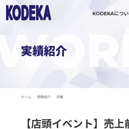
KODEKAにつ
WOR
ブランディング・戦略策定領域
実績紹介
マーケティング伴走支援
コミュニケーション制作領域
ホーム
実績紹介
詳細
イベント制作・運営
【店頭イベント】売上前