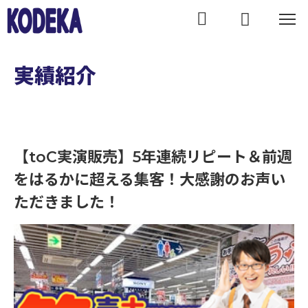
WORKS
実績紹介
【toC実演販売】5年連続リピート＆前週
をはるかに超える集客！大感謝のお声い
【toC実演販売】5年連続リピート＆前週をはるかに超える集客！大感謝のお声いただきました！｜実績紹介
ただきました！