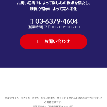
お笑い思考®によって楽しみの欲求を満たし、
購買心理学によって売れる化
03-6379-4604
[営業時間] 平日 10：00～20：00
お問い合わせ
実演笑売士®、笑売士®、話育®、お笑い思考®、オモシロく売れる化®は
株式会社KODEKA
の商標登録です。
実演笑売士®（商標登録第6376947号）