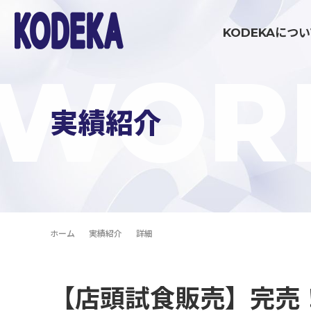
KODEKAにつ
WOR
ブランディング・戦略策定領域
実績紹介
マーケティング伴走支援
コミュニケーション制作領域
ホーム
実績紹介
詳細
イベント制作・運営
【店頭試食販売】完売！