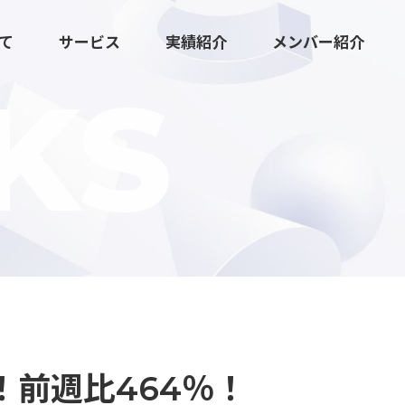
いて
サービス
実績紹介
メンバー紹介
KS
広報マーケティング伴走支援
クリエイティブ・ツール制作
前週比464％！