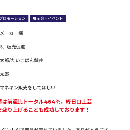
プロモーション
展示会・イベント
メーカー様
営業・販売・マーケコミュニケーション研修
R、販売促進
太郎/たいこばん鯨井
太郎
マネキン販売をしてほしい
績は前週比トータル464％。終日口上芸
を盛り上げることも成功しております！