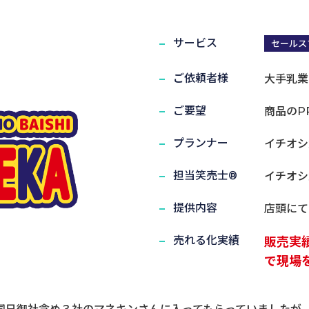
サービス
セールス
ご依頼者様
大手乳業
実演笑売士・タレント
ご要望
商品のP
プランナー
イチオシ
担当笑売士®
イチオシ
提供内容
店頭にて
売れる化実績
販売実
で現場