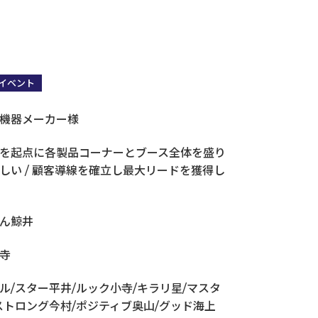
イベント
営業・販売・マーケコミュニケーション研修
機器メーカー様
を起点に各製品コーナーとブース全体を盛り
しい / 顧客導線を確立し最大リードを獲得し
ん鯨井
寺
ル/スター平井/ルック小寺/キラリ星/マスタ
ストロング今村/ポジティブ奥山/グッド海上