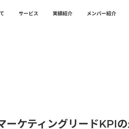
いて
サービス
実績紹介
メンバー紹介
KS
広報マーケティング伴走支援
クリエイティブ・ツール制作
会マーケティングリードKPI