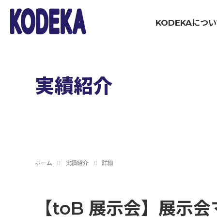
KODEKAにつ
WOR
ブランディング・戦略策定領域
実績紹介
マーケティング伴走支援
コミュニケーション制作領域
ホーム
実績紹介
詳細
イベント制作・運営
【toB 展示会】展示