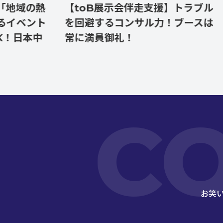
域の熱
【toB展示会伴走支援】トラブル
【
ベント
を回避するコンサル力！ブースは
示
本中
常に満員御礼！
客
C
お笑