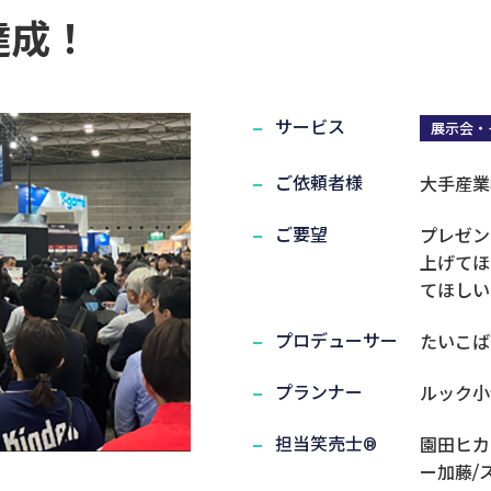
達成！
ド9000枚獲得達成！｜実績紹介
サービス
展示会・
実演笑売士・タレント
ご依頼者様
大手産業
ご要望
プレゼン
上げてほ
てほしい
プロデューサー
たいこば
プランナー
ルック小
担当笑売士®
園田ヒカ
ー加藤/