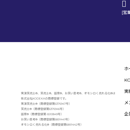
[営
ホ
K
実
実演笑売士®、笑売士®、話育®、お笑い思考®、オモシロく売れる化®は
株式会社KODEKAの商標登録です。
メ
実演笑売士®（商標登録第6376947号）
笑売士®（商標登録第6376946号）
企
話育®（商標登録第 6510849号）
お笑い思考®（商標登録第6891441号）
オモシロく売れる化®（商標登録第6891442号）