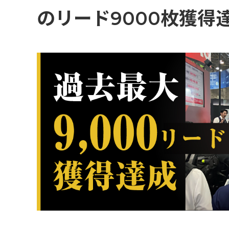
コミュニケーション実施領域
のリード9000枚獲得
【toB 展示会】展示会マーケティングリードKPIの最高到達点！過去最高のリー
WEB広告・SNS運用・EC運営