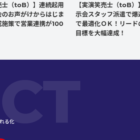
toB）】連続起用
【実演笑売士（toB）】毎
声がけからはじま
示会スタッフ派遣で爆速Ｐ
で営業連携が100
で最適化ＯＫ！リードの数
目標を大幅達成！
CT
れる化