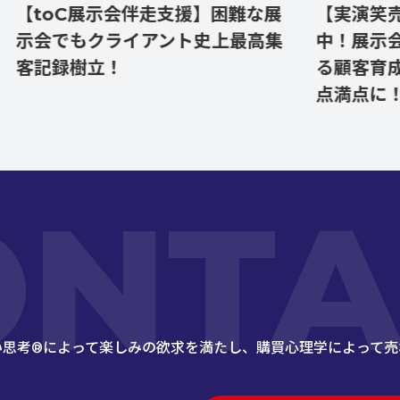
toC展示会伴走支援】困難な展
【実演笑売士（
会でもクライアント史上最高集
中！展示会のお
記録樹立！
る顧客育成施策
点満点に！
ONTA
い思考®によって楽しみの欲求を満たし、
購買心理学によって売