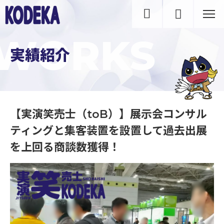
WORKS
実績紹介
【実演笑売士（toB）】展示会コンサル
ティングと集客装置を設置して過去出展
【実演笑売士（toB）】展示会コンサルティングと集客装置を設置して過去出展を上回る商談数獲得！｜実績紹介
を上回る商談数獲得！