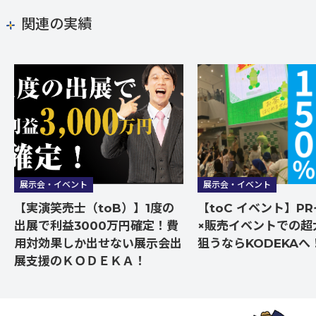
関連の実績
展示会・イベント
展示会・イベント
【実演笑売士（toB）】1度の
【toC イベント】P
出展で利益3000万円確定！費
×販売イベントでの超
用対効果しか出せない展示会出
狙うならKODEKAへ
展支援のＫＯＤＥＫＡ！