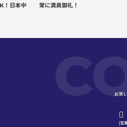
本中
常に満員御礼！
客
C
お笑
[営