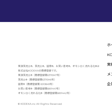
ホ
K
実
実演笑売士®、笑売士®、話育®、お笑い思考®、オモシロく売れる化®は
株式会社KODEKAの商標登録です。
メ
実演笑売士®（商標登録第6376947号）
笑売士®（商標登録第6376946号）
企
話育®（商標登録第 6510849号）
お笑い思考®（商標登録第6891441号）
オモシロく売れる化®（商標登録第6891442号）
© KODEKA.inc All Rights Reserved.