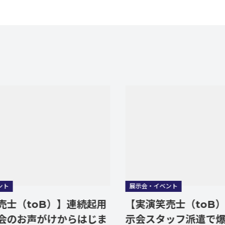
展示会・イベント
toB）】連続起用
【実演笑売士（toB）】毎
声がけからはじま
示会スタッフ派遣で爆速Ｐ