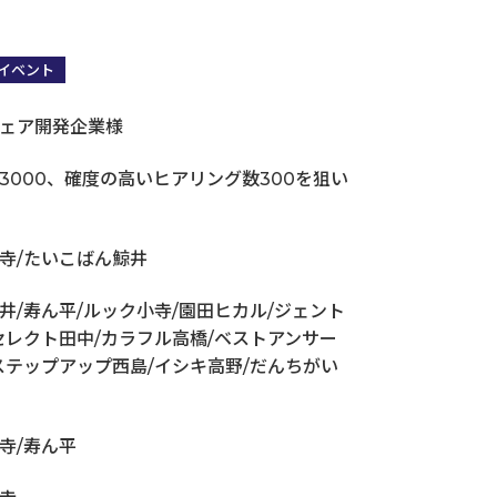
イベント
ェア開発企業様
営業・販売・マーケコミュニケーション研修
3000、確度の高いヒアリング数300を狙い
寺/たいこばん鯨井
井/寿ん平/ルック小寺/園田ヒカル/ジェント
セレクト田中/カラフル高橋/ベストアンサー
ステップアップ西島/イシキ高野/だんちがい
寺/寿ん平