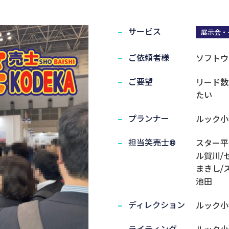
サービス
展示会・
紹介
ご依頼者様
ソフトウ
実演笑売士・タレント
ご要望
リード数
たい
プランナー
ルック小
担当笑売士®
スター平
ル賀川/
まきし/
池田
ディレクション
ルック小