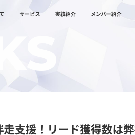
いて
サービス
実績紹介
メンバー紹介
KS
広報マーケティング伴走支援
クリエイティブ・ツール制作
会伴走支援！リード獲得数は