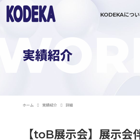
KODEKAにつ
WOR
ブランディング・戦略策定領域
実績紹介
マーケティング伴走支援
コミュニケーション制作領域
ホーム
実績紹介
詳細
イベント制作・運営
【toB展示会】展示