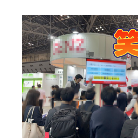
コミュニケーション実施領域
【toB展示会】展示会伴走支援！リード獲得数は弊社起用前の4倍達成！｜実績
WEB広告・SNS運用・EC運営