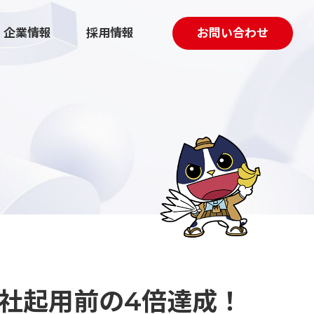
企業情報
採用情報
お問い合わせ
採用マーケティング伴走支援
動画制作
弊社起用前の4倍達成！