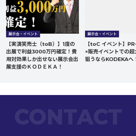
展示会・イベント
展示会・イベント
【実演笑売士（toB）】1度の
【toC イベント】P
出展で利益3000万円確定！費
×販売イベントでの超
用対効果しか出せない展示会出
狙うならKODEKAへ
展支援のＫＯＤＥＫＡ！
CONTACT