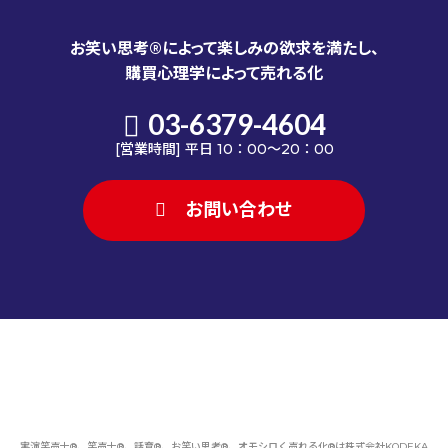
お笑い思考®によって楽しみの欲求を満たし、
購買心理学によって売れる化
03-6379-4604
[営業時間] 平日 10：00～20：00
お問い合わせ
実演笑売士®、笑売士®、話育®、お笑い思考®、オモシロく売れる化®は
株式会社KODEKA