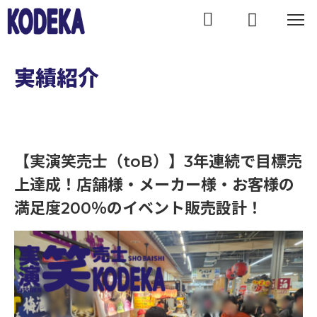
WORKS
実績紹介
【実演笑売士（toB）】3年連続で目標売
上達成！店舗様・メーカー様・お客様の
【実演笑売士（toB）】3年連続で目標売上達成！店舗様・メーカー様・お客様の満足度200％のイベント販売設計！｜実績紹介
満足度200％のイベント販売設計！