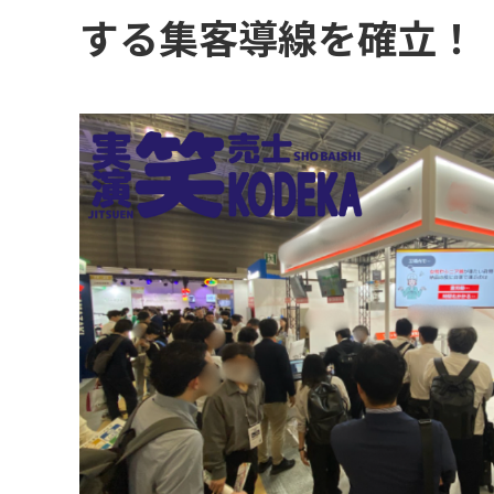
コミュニケーション実施領域
する集客導線を確立！
【toB展示会】リピート起用！展示会マーケティングにおける売上に直結する
WEB広告・SNS運用・EC運営