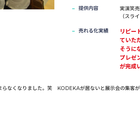
提供内容
実演笑売
（スラ
売れる化実績
リピー
ていた
そうに
プレゼ
が完成
らなくなりました。笑 KODEKAが居ないと展示会の集客