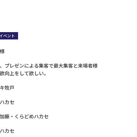
イベント
営業・販売・マーケコミュニケーション研修
様
、プレゼンによる集客で最大集客と来場者様
欲向上をして欲しい。
キ牧戸
ハカセ
加藤・くらどめハカセ
ハカセ