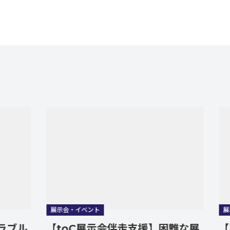
展示会・イベント
展示会・イベン
【toC展示会伴走支援】困難な展
【実演笑売