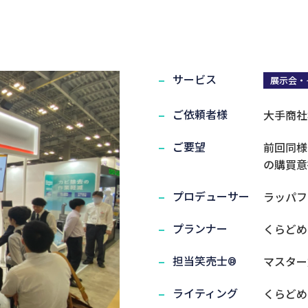
集客導線を確立！｜実績紹介
サービス
展示会・
実演笑売士・タレント
ご依頼者様
大手商社
ご要望
前回同様
の購買意
プロデューサー
ラッパフ
プランナー
くらどめ
担当笑売士®
マスター
ライティング
くらどめ