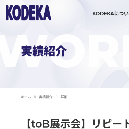
KODEKAにつ
WOR
ブランディング・戦略策定領域
実績紹介
マーケティング伴走支援
コミュニケーション制作領域
ホーム
実績紹介
詳細
イベント制作・運営
【toB展示会】リピ