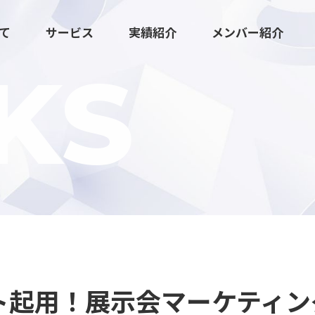
いて
サービス
実績紹介
メンバー紹介
KS
広報マーケティング伴走支援
クリエイティブ・ツール制作
ート起用！展示会マーケティ