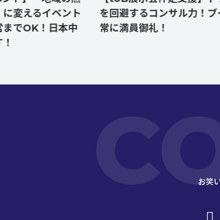
るイベント
を回避するコンサル力！ブースは
K！日本中
常に満員御礼！
C
お笑