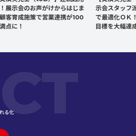
会のお声がけからはじま
示会スタッフ派遣で爆
施策で営業連携が100
で最適化ＯＫ！リード
！
目標を大幅達成！
CT
れる化