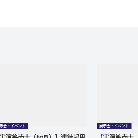
ト
展示会・イベント
士（toB）】連続起用
【実演笑売士（toB）