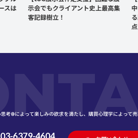
示会でもクライアント史上最高集
中！展示
客記録樹立！
る顧客育成
点満点に
ONTA
い思考®によって楽しみの欲求を満たし、
購買心理学によって売
03-6379-4604