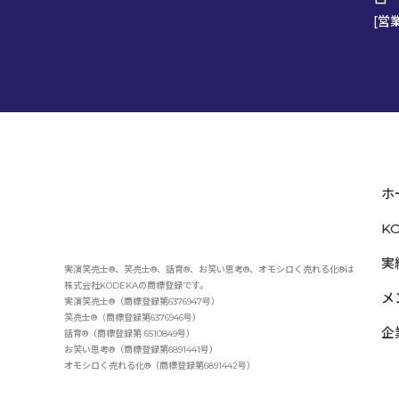
[営
ホ
K
実
実演笑売士®、笑売士®、話育®、お笑い思考®、オモシロく売れる化®は
株式会社KODEKAの商標登録です。
メ
実演笑売士®（商標登録第6376947号）
笑売士®（商標登録第6376946号）
企
話育®（商標登録第 6510849号）
お笑い思考®（商標登録第6891441号）
オモシロく売れる化®（商標登録第6891442号）