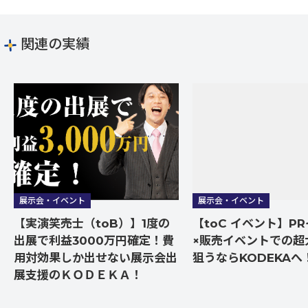
関連の実績
展示会・イベント
展示会・イベント
【実演笑売士（toB）】1度の
【toC イベント】P
出展で利益3000万円確定！費
×販売イベントでの超
用対効果しか出せない展示会出
狙うならKODEKAへ
展支援のＫＯＤＥＫＡ！