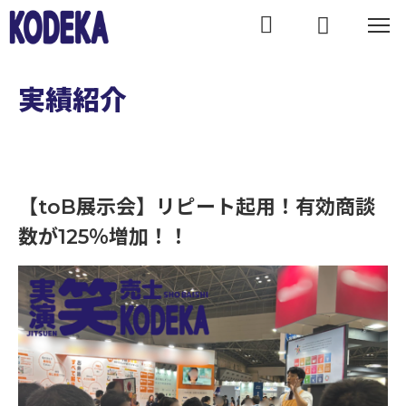
WORKS
実績紹介
【toB展示会】リピート起用！有効商談
数が125％増加！！
【toB展示会】リピート起用！有効商談数が125％増加！！｜実績紹介