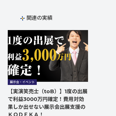
関連の実績
展示会・イベント
【実演笑売士（toB）】1度の出展
で利益3000万円確定！費用対効
果しか出せない展示会出展支援の
ＫＯＤＥＫＡ！