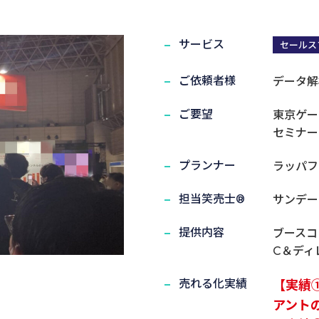
サービス
セールス
介
ご依頼者様
データ解
実演笑売士・タレント
ご要望
東京ゲー
セミナー
プランナー
ラッパフ
担当笑売士®
サンデー
提供内容
ブースコ
C＆ディ
売れる化実績
【実績
アント