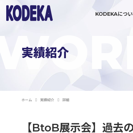
KODEKAにつ
WOR
ブランディング・戦略策定領域
実績紹介
マーケティング伴走支援
コミュニケーション制作領域
ホーム
実績紹介
詳細
イベント制作・運営
【BtoB展示会】過