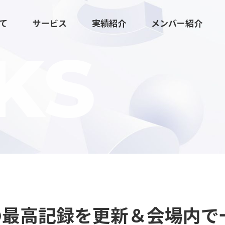
いて
サービス
実績紹介
メンバー紹介
KS
広報マーケティング伴走支援
クリエイティブ・ツール制作
去の最高記録を更新＆会場内