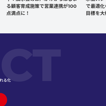
顧客育成施策で営業連携が100
で最適化ＯＫ
満点に！
目標を大幅達
CT
れる化