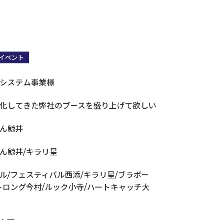
イベント
営業・販売・マーケコミュニケーション研修
システム事業様
化してきた弊社のブースを盛り上げて欲しい
ん鯨井
ん鯨井/キラリ星
ル/フェスティバル西添/キラリ星/ブラボー
トロング今村/ルック小寺/ハートキャッチ大