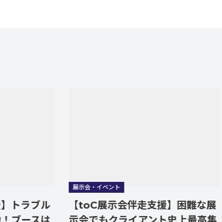
展示会・イベント
展
ラブル
【toC展示会伴走支援】困難な展
【
ースは
示会でもクライアント史上最高集
中