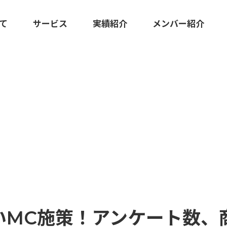
いて
サービス
実績紹介
メンバー紹介
KS
広報マーケティング伴走支援
クリエイティブ・ツール制作
合いMC施策！アンケート数