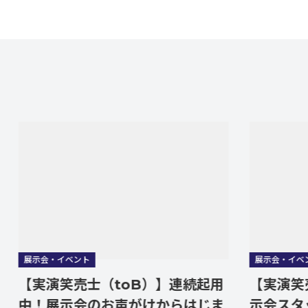
示会・イベント
展示会・イベント
実演笑売士（toB）】連続起用
【実演笑売士（
！展示会のお声がけからはじま
示会スタッフ