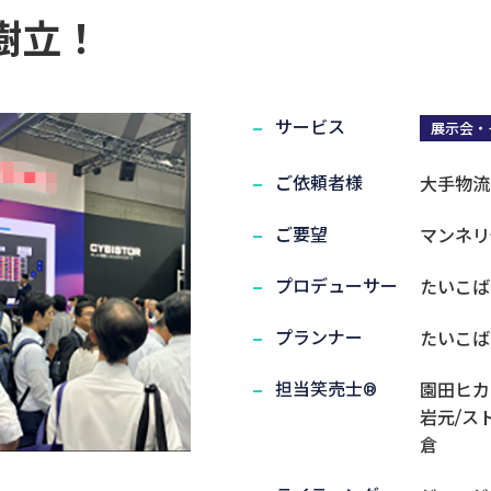
樹立！
で歴代最高記録を樹立！｜実績紹介
サービス
展示会・
実演笑売士・タレント
ご依頼者様
大手物流
ご要望
マンネリ
プロデューサー
たいこば
プランナー
たいこば
担当笑売士®
園田ヒカ
岩元/ス
倉