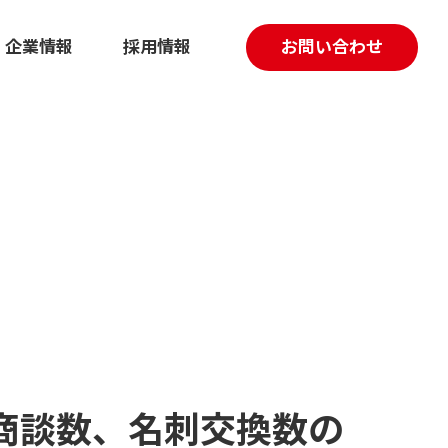
企業情報
採用情報
お問い合わせ
採用マーケティング伴走支援
動画制作
、商談数、名刺交換数の