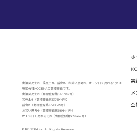
ホ
K
実
実演笑売士®、笑売士®、話育®、お笑い思考®、オモシロく売れる化®は
株式会社KODEKAの商標登録です。
メ
実演笑売士®（商標登録第6376947号）
笑売士®（商標登録第6376946号）
企
話育®（商標登録第 6510849号）
お笑い思考®（商標登録第6891441号）
オモシロく売れる化®（商標登録第6891442号）
© KODEKA.inc All Rights Reserved.