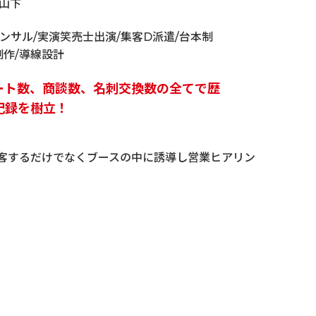
山下
ンサル/実演笑売士出演/集客D派遣/台本制
制作/導線設計
ート数、商談数、名刺交換数の全てで歴
記録を樹立！
客するだけでなくブースの中に誘導し営業ヒアリン