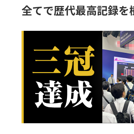
コミュニケーション実施領域
全てで歴代最高記録を
【toB展示会】掛け合いMC施策！アンケート数、商談数、名刺交換数の全て
WEB広告・SNS運用・EC運営