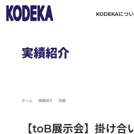
KODEKAにつ
WOR
ブランディング・戦略策定領域
実績紹介
マーケティング伴走支援
コミュニケーション制作領域
ホーム
実績紹介
詳細
イベント制作・運営
【toB展示会】掛け