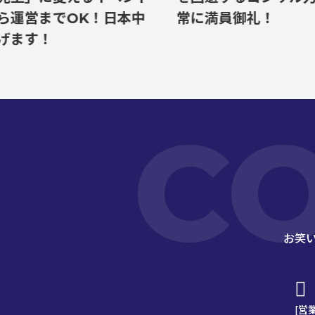
営までOK！日本中
常に満員御礼！
す！
C
お笑
[営