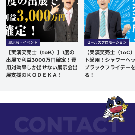
展示会・イベント
セールスプロモーション
【実演笑売士（toB）】1度の
【実演笑売士（toC
出展で利益3000万円確定！費
ト起用！シャワーヘ
用対効果しか出せない展示会出
ブラックフライデー
展支援のＫＯＤＥＫＡ！
る！
CONTACT